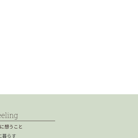
eeling
に想うこと
に暮らす