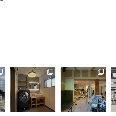
tomohouseinc
tomohouseinc
7月 13
7月 9