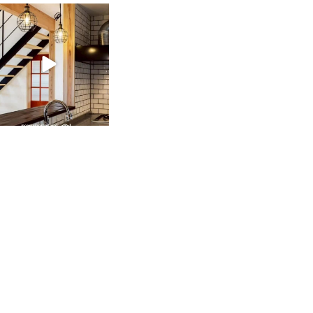
tomohouseinc
2月 28