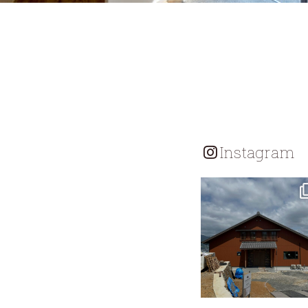
Instagram
tomohouseinc
7月 18