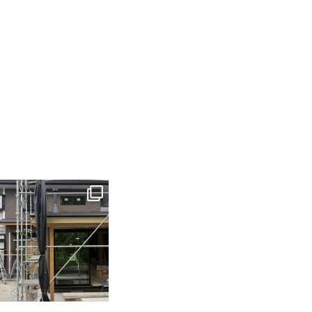
tomohouseinc
6月 3