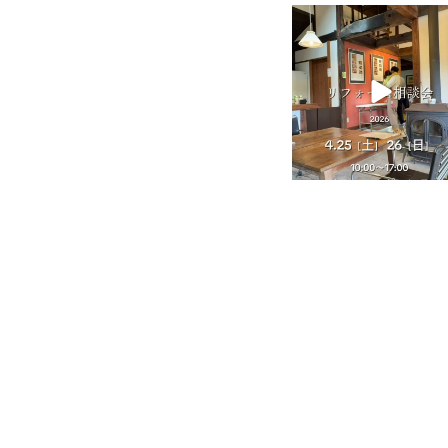
tomohouseinc
4月 25