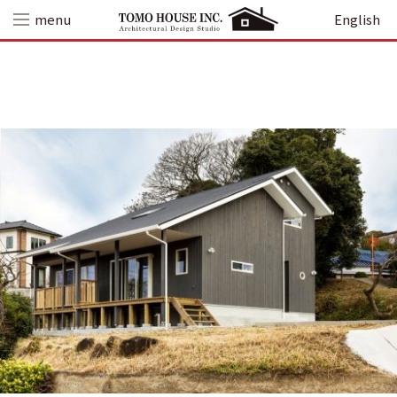
Skip
menu
English
to
content