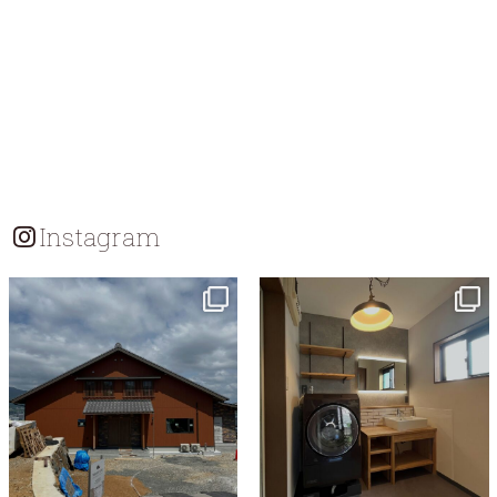
Instagram
tomohouseinc
tomohouseinc
7月 18
7月 13