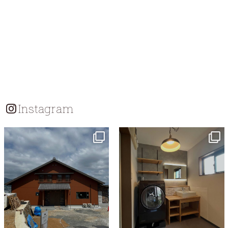
Instagram
tomohouseinc
tomohouseinc
7月 18
7月 13