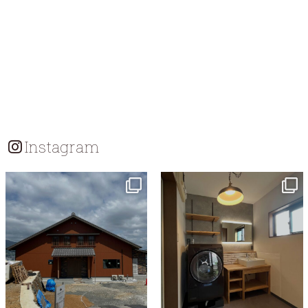
Instagram
tomohouseinc
tomohouseinc
7月 18
7月 13