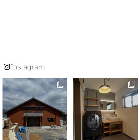
Instagram
tomohouseinc
tomohouseinc
7月 18
7月 13