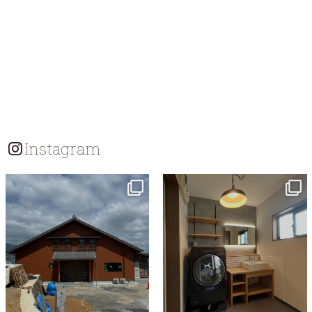
Instagram
tomohouseinc
tomohouseinc
7月 18
7月 13