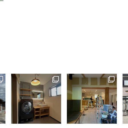
tomohouseinc
tomohouseinc
7月 13
7月 9