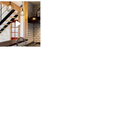
tomohouseinc
2月 28