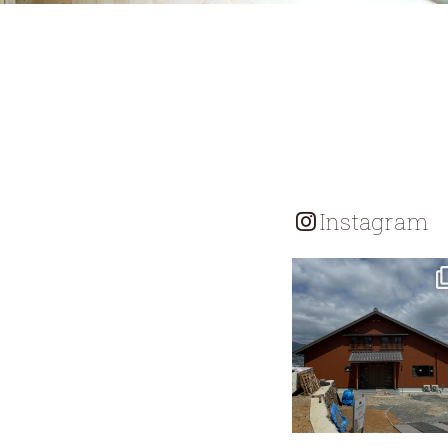
Instagram
tomohouseinc
7月 18