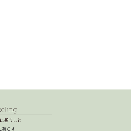
eeling
に想うこと
に暮らす