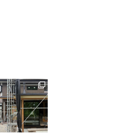
tomohouseinc
6月 3