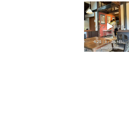
tomohouseinc
4月 25