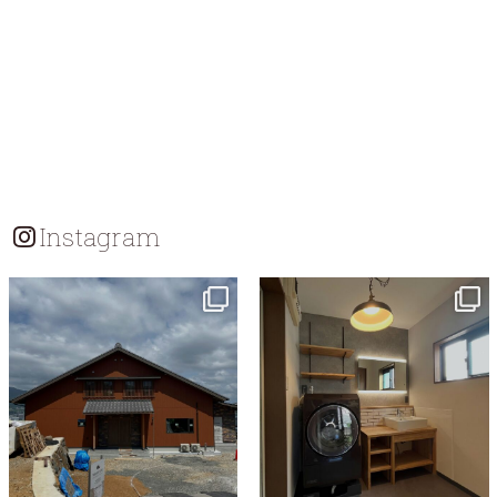
Instagram
tomohouseinc
tomohouseinc
7月 18
7月 13