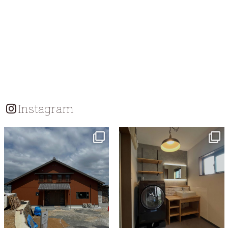
Instagram
tomohouseinc
tomohouseinc
7月 18
7月 13