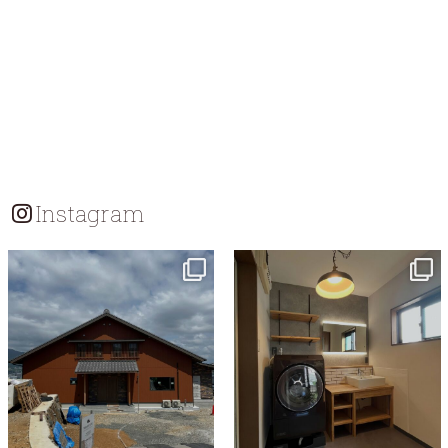
Instagram
tomohouseinc
tomohouseinc
7月 18
7月 13