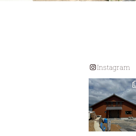
Instagram
tomohouseinc
7月 18