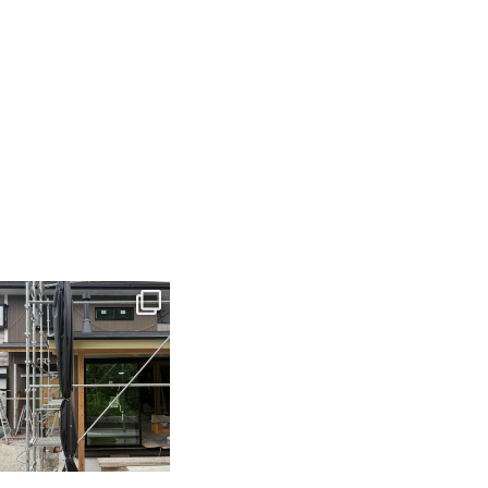
tomohouseinc
6月 3