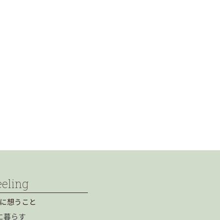
eeling
に想うこと
に暮らす