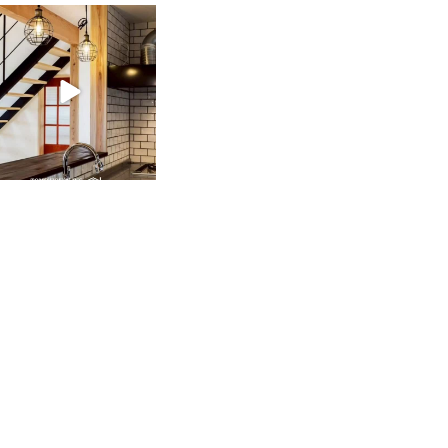
tomohouseinc
2月 28