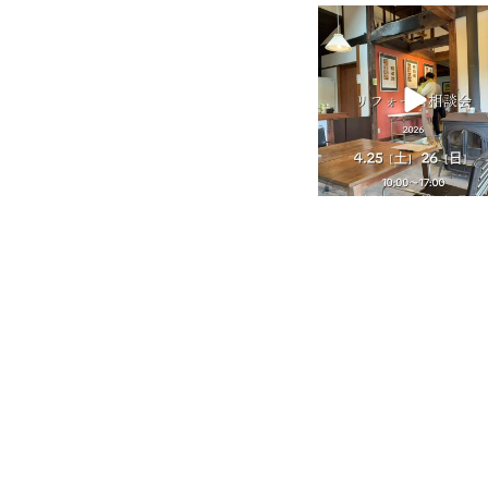
tomohouseinc
4月 25