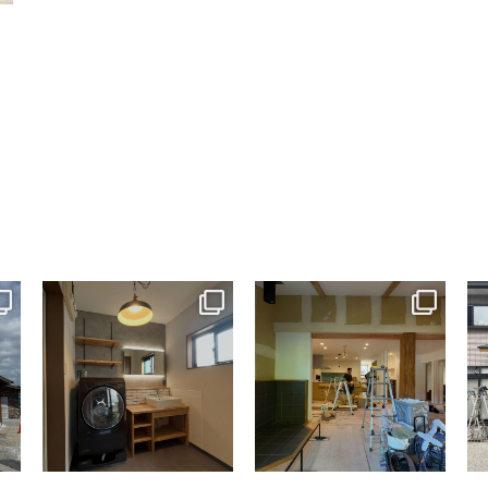
tomohouseinc
tomohouseinc
7月 13
7月 9