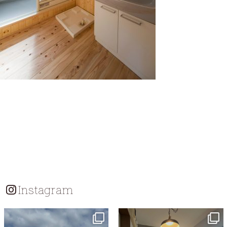
Instagram
tomohouseinc
tomohouseinc
7月 18
7月 13