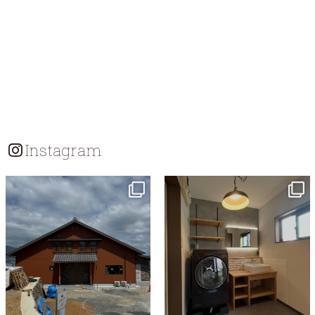
Instagram
tomohouseinc
tomohouseinc
7月 18
7月 13