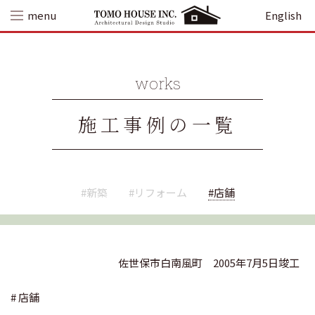
Skip
menu
English
to
content
works
施工事例の一覧
#新築
#リフォーム
#店舗
佐世保市白南風町
2005年7月5日竣工
# 店舗