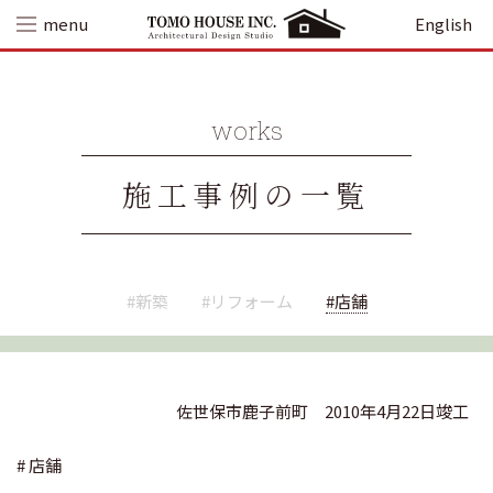
Skip
menu
English
to
content
works
施工事例の一覧
#新築
#リフォーム
#店舗
佐世保市鹿子前町
2010年4月22日竣工
# 店舗