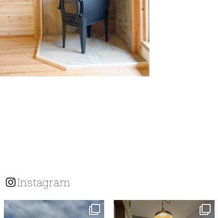
Instagram
tomohouseinc
tomohouseinc
7月 18
7月 13