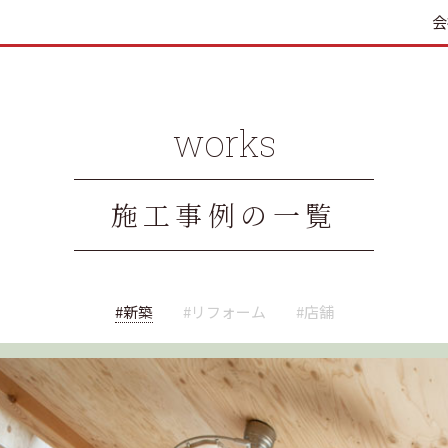
会
works
施工事例の一覧
#新築
#リフォーム
#店舗