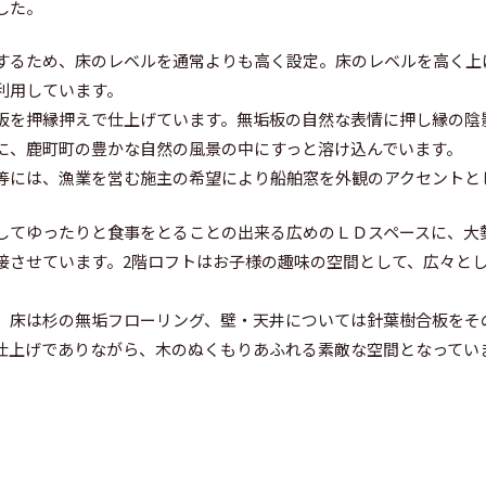
した。
するため、床のレベルを通常よりも高く設定。床のレベルを高く上
利用しています。
板を押縁押えで仕上げています。無垢板の自然な表情に押し縁の陰
に、鹿町町の豊かな自然の風景の中にすっと溶け込んでいます。
等には、漁業を営む施主の希望により船舶窓を外観のアクセントと
してゆったりと食事をとることの出来る広めのＬＤスペースに、大
接させています。2階ロフトはお子様の趣味の空間として、広々と
、床は杉の無垢フローリング、壁・天井については針葉樹合板をそ
仕上げでありながら、木のぬくもりあふれる素敵な空間となってい