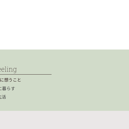
eeling
に想うこと
に暮らす
生活