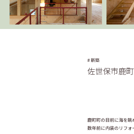
# 新築
佐世保市鹿町町
鹿町町の目前に海を眺
数年前に内装のリフォ