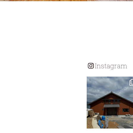
Instagram
tomohouseinc
7月 18