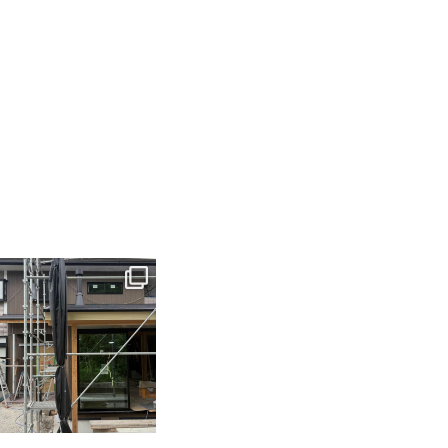
tomohouseinc
6月 3