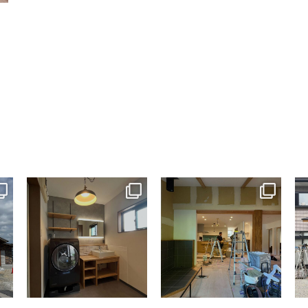
tomohouseinc
tomohouseinc
7月 13
7月 9