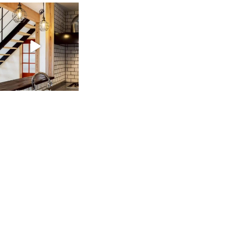
tomohouseinc
2月 28