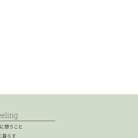
eeling
に想うこと
に暮らす