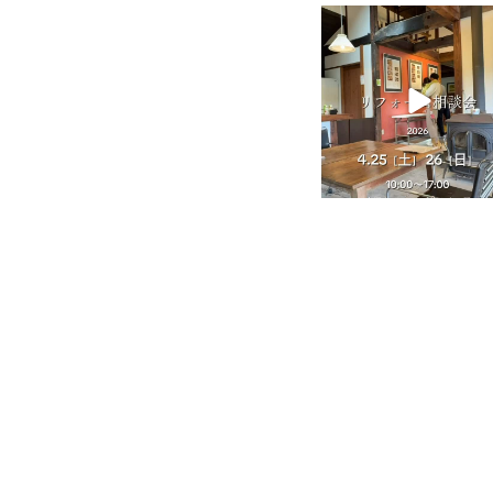
tomohouseinc
4月 25