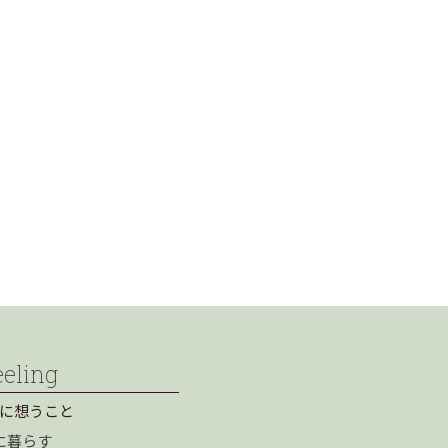
eeling
に想うこと
に暮らす