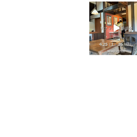
tomohouseinc
4月 25