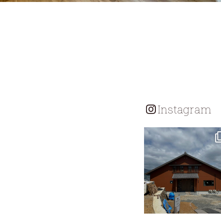
Instagram
tomohouseinc
7月 18