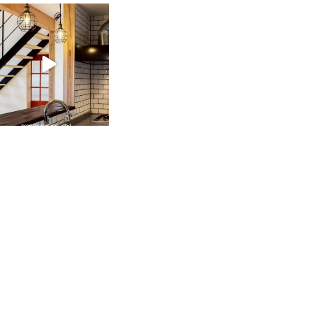
tomohouseinc
2月 28