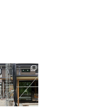
tomohouseinc
6月 3