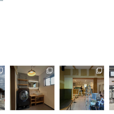
tomohouseinc
tomohouseinc
7月 13
7月 9