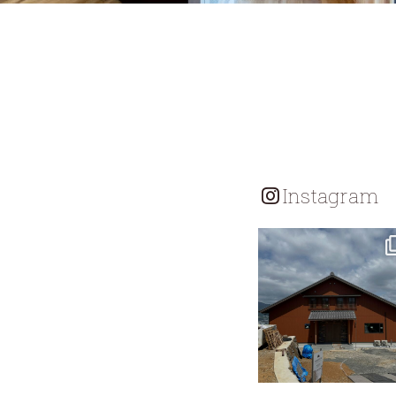
Instagram
tomohouseinc
7月 18