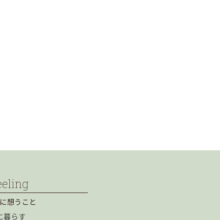
eeling
に想うこと
に暮らす