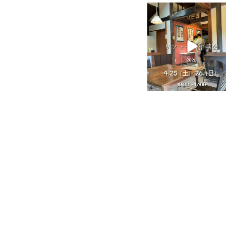
tomohouseinc
4月 25