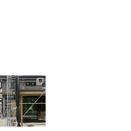
tomohouseinc
6月 3