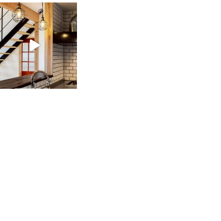
tomohouseinc
2月 28