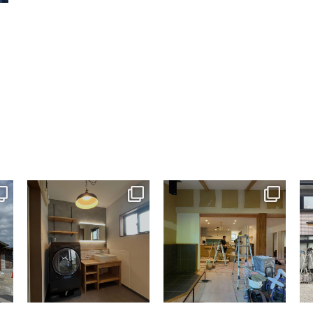
tomohouseinc
tomohouseinc
7月 13
7月 9