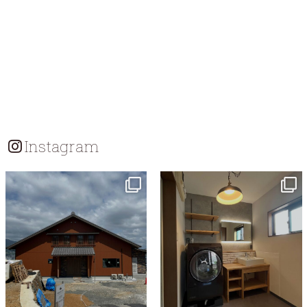
Instagram
tomohouseinc
tomohouseinc
7月 18
7月 13