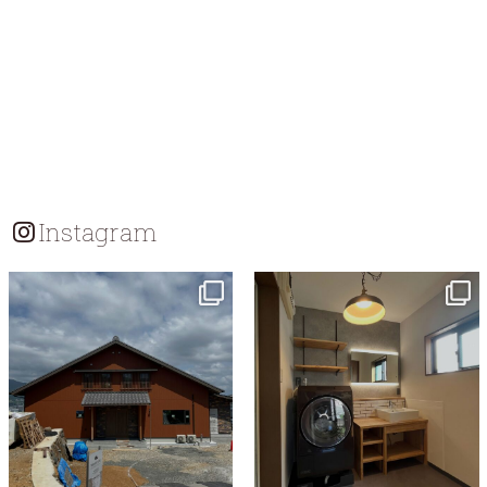
Instagram
tomohouseinc
tomohouseinc
7月 18
7月 13