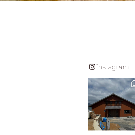
Instagram
tomohouseinc
7月 18