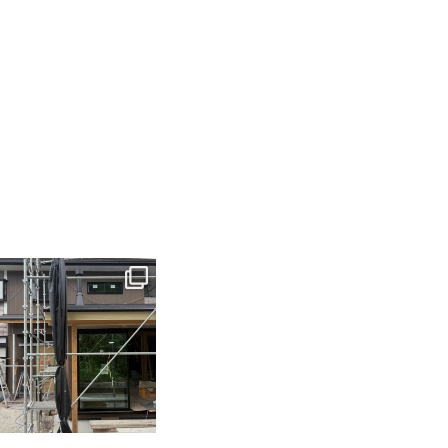
tomohouseinc
6月 3