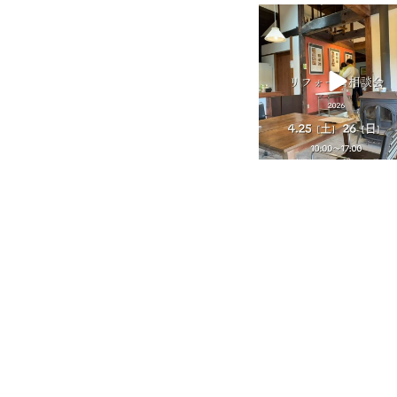
tomohouseinc
4月 25