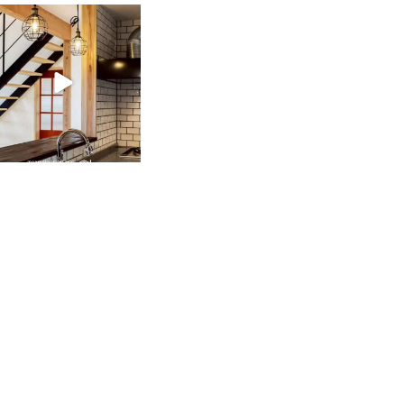
tomohouseinc
2月 28