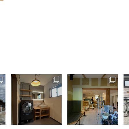
tomohouseinc
tomohouseinc
7月 13
7月 9