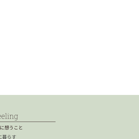
eeling
に想うこと
に暮らす