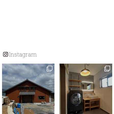
Instagram
tomohouseinc
tomohouseinc
7月 18
7月 13