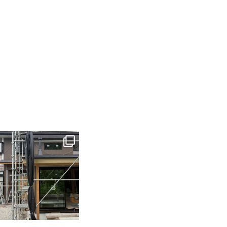
tomohouseinc
6月 3