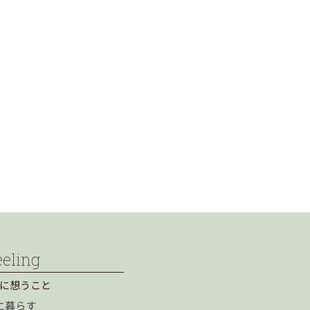
eeling
に想うこと
に暮らす