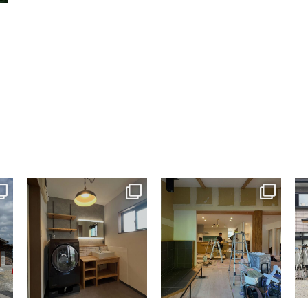
tomohouseinc
tomohouseinc
7月 13
7月 9