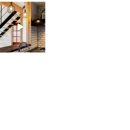
tomohouseinc
2月 28