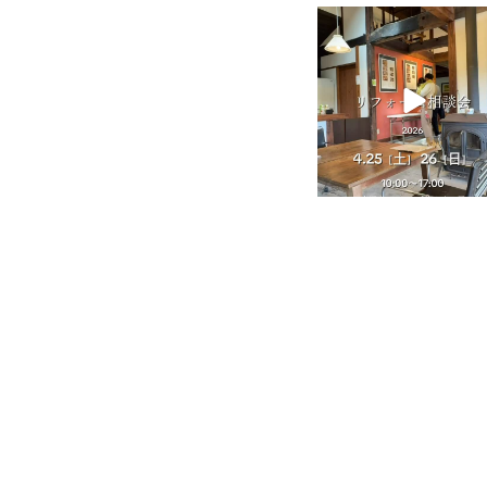
tomohouseinc
4月 25