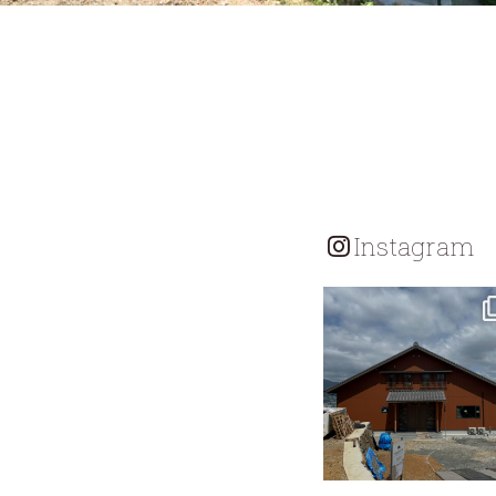
Instagram
tomohouseinc
7月 18