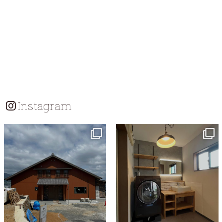
Instagram
tomohouseinc
tomohouseinc
7月 18
7月 13