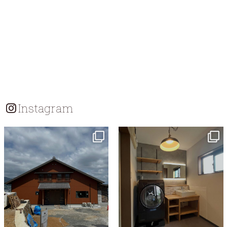
Instagram
tomohouseinc
tomohouseinc
7月 18
7月 13