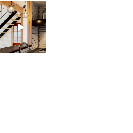
tomohouseinc
2月 28