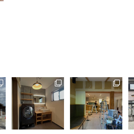
tomohouseinc
tomohouseinc
7月 13
7月 9