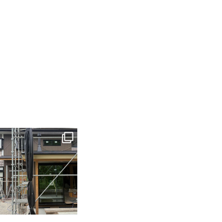
tomohouseinc
6月 3