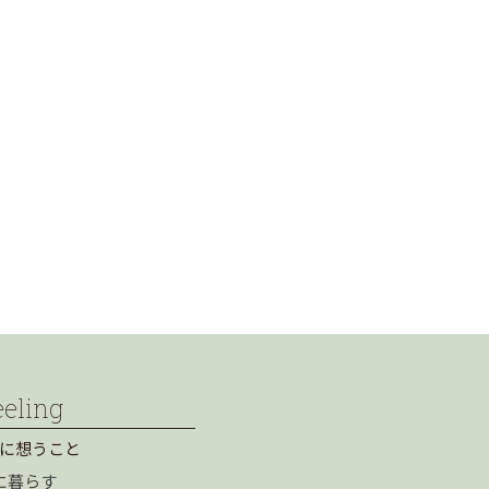
eeling
に想うこと
に暮らす