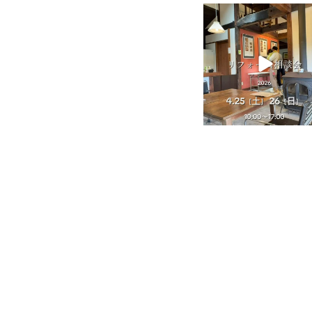
tomohouseinc
4月 25