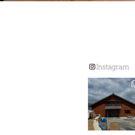
Instagram
tomohouseinc
7月 18