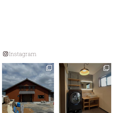
Instagram
tomohouseinc
tomohouseinc
7月 18
7月 13