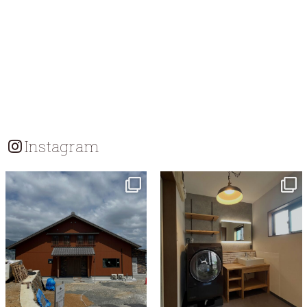
Instagram
tomohouseinc
tomohouseinc
7月 18
7月 13