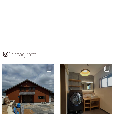
Instagram
tomohouseinc
tomohouseinc
7月 18
7月 13