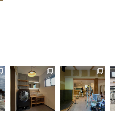
tomohouseinc
tomohouseinc
7月 13
7月 9