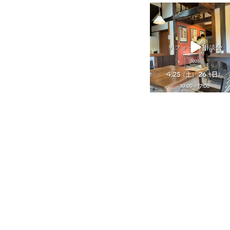
tomohouseinc
4月 25