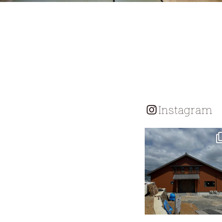
Instagram
tomohouseinc
7月 18