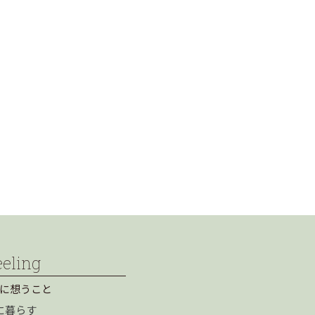
eeling
に想うこと
に暮らす