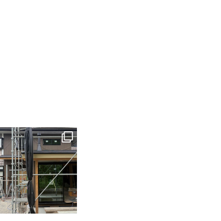
tomohouseinc
6月 3