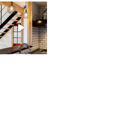
tomohouseinc
2月 28