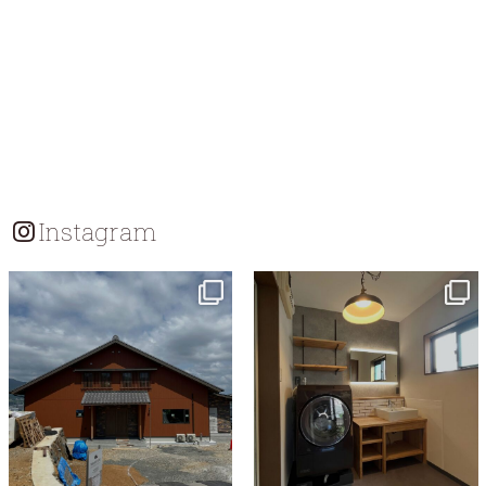
Instagram
tomohouseinc
tomohouseinc
7月 18
7月 13