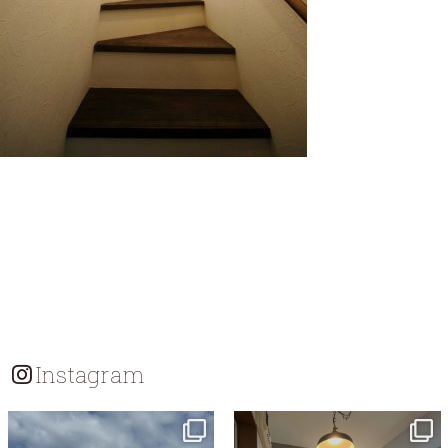
Instagram
tomohouseinc
tomohouseinc
7月 18
7月 13