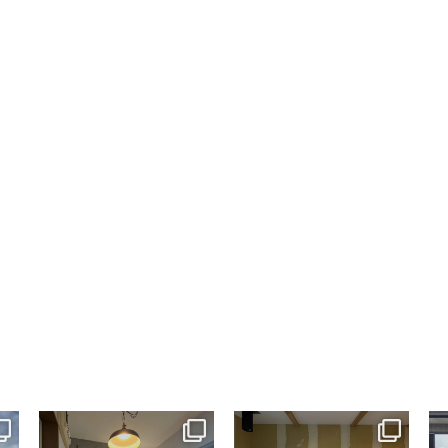
tomohouseinc
tomohouseinc
7月 13
7月 9