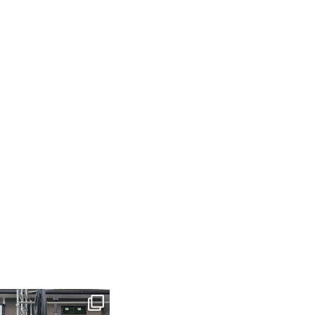
tomohouseinc
6月 3