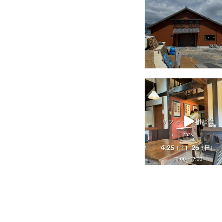
tomohouseinc
4月 25