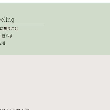
eeling
に想うこと
に暮らす
生活