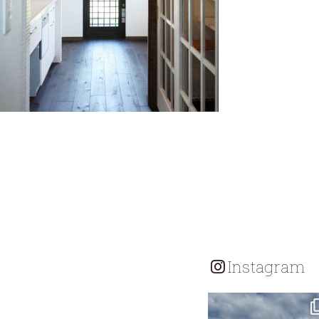
Instagram
tomohouseinc
7月 18