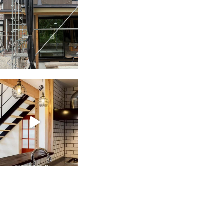
tomohouseinc
2月 28