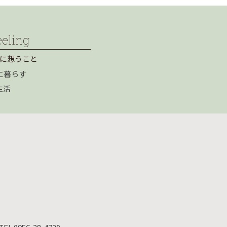
eeling
に想うこと
に暮らす
生活