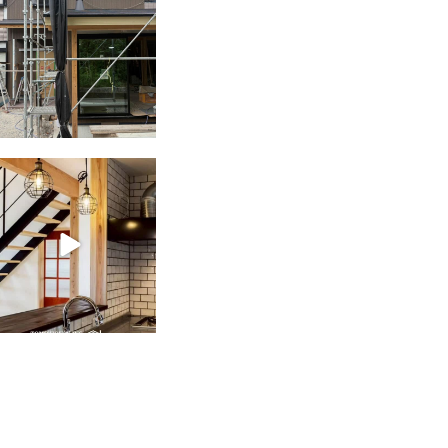
tomohouseinc
2月 28