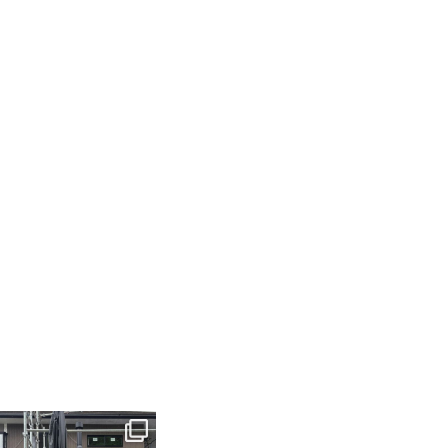
tomohouseinc
6月 3