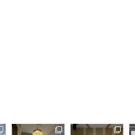
tomohouseinc
tomohouseinc
7月 13
7月 9