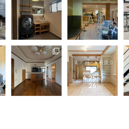
tomohouseinc
tomohouseinc
4月 9
4月 2