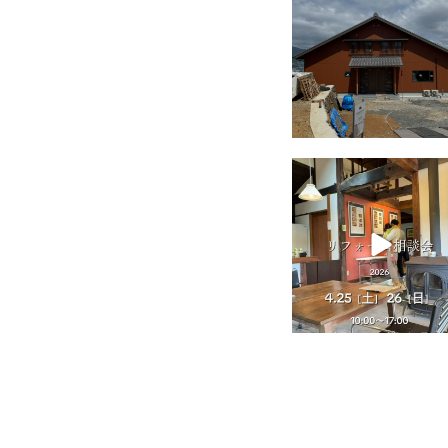
tomohouseinc
4月 25