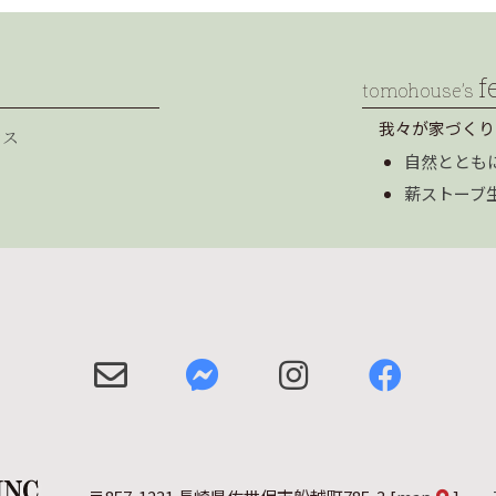
f
tomohouse’s
我々が家づくり
セス
自然ととも
薪ストーブ