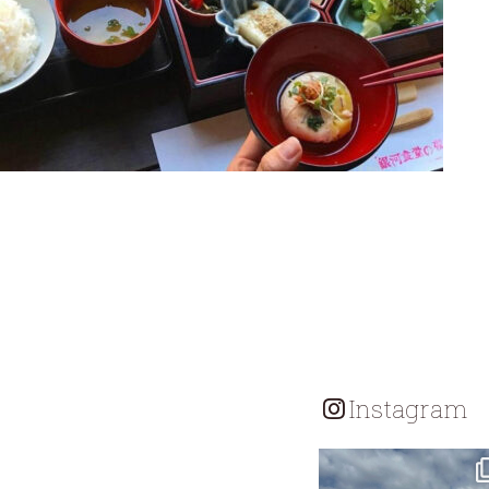
Instagram
tomohouseinc
7月 18