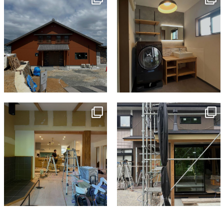
7月 18
7月 13
tomohouseinc
tomohouseinc
7月 9
6月 3