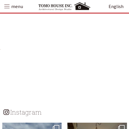
Skip
menu
English
to
content
Instagram
tomohouseinc
tomohouseinc