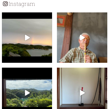
ョ
Instagram
ン
umikaranokaze
umikaranokaze
10月 21
10月 17
umikaranokaze
umikaranokaze
9月 10
9月 9