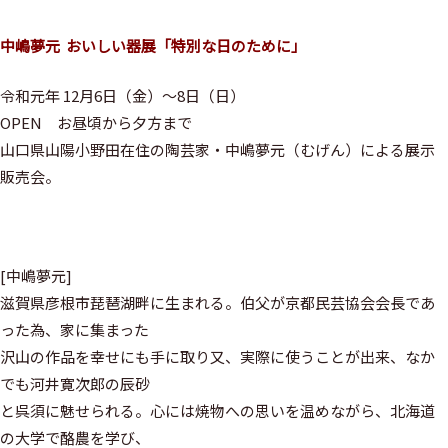
中嶋夢元 おいしい器展「特別な日のために」
令和元年 12月6日（金）～8日（日）
OPEN お昼頃から夕方まで
山口県山陽小野田在住の陶芸家・中嶋夢元（むげん）による展示
販売会。
[中嶋夢元]
滋賀県彦根市琵琶湖畔に生まれる。伯父が京都民芸協会会長であ
った為、家に集まった
沢山の作品を幸せにも手に取り又、実際に使うことが出来、なか
でも河井寛次郎の辰砂
と呉須に魅せられる。心には焼物への思いを温めながら、北海道
の大学で酪農を学び、