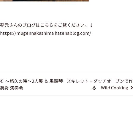
夢元さんのブログはこちらをご覧ください。↓
https://mugennakashima.hatenablog.com/
投
稿
～悠久の時～2人展 ＆ 馬頭琴
スキレット・ダッチオーブンで作
ナ
る Wild Cooking
美炎 演奏会
ビ
ゲ
ー
シ