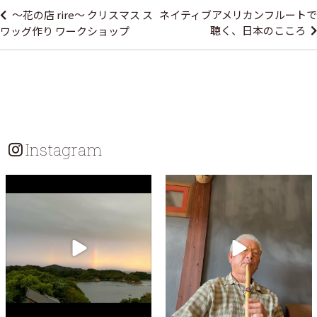
稿
～花の店 rire～ クリスマス ス
ネイティブアメリカンフルートで
ナ
聴く、日本のこころ
ワッグ作り ワークショップ
ビ
ゲ
ー
シ
ョ
Instagram
ン
umikaranokaze
umikaranokaze
10月 21
10月 17