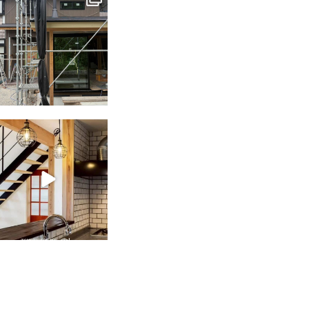
6月 3
tomohouseinc
2月 28