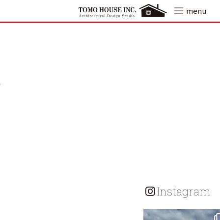
Skip
menu
to
content
Instagram
tomohouseinc