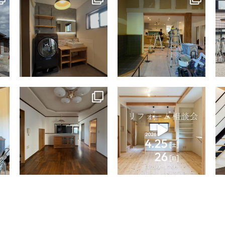
7月 13
7月 9
tomohouseinc
tomohouseinc
4月 9
4月 2