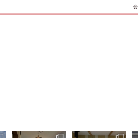
会
tomohouseinc
tomohouseinc