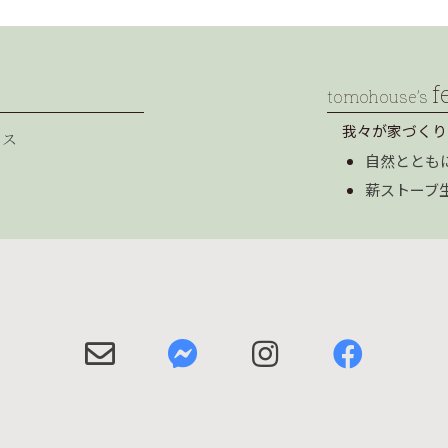
f
tomohouse’s
我々が家づくり
セス
自然ととも
薪ストーブ