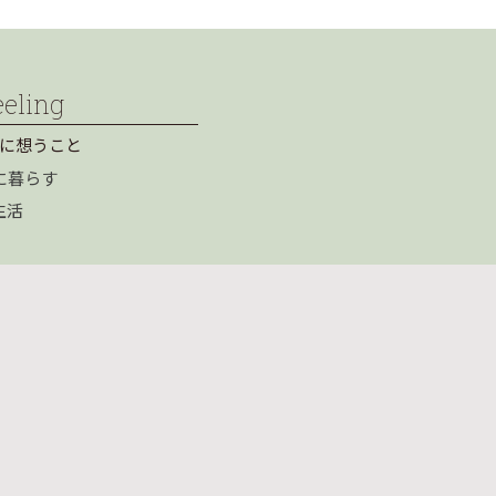
eeling
に想うこと
に暮らす
生活