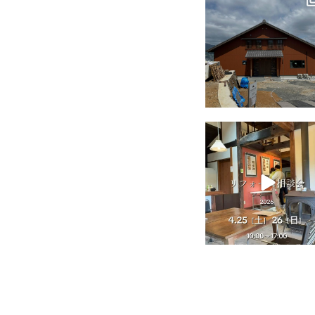
7月 18
tomohouseinc
4月 25