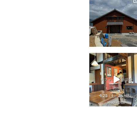
7月 18
tomohouseinc
4月 25