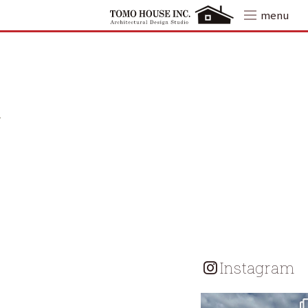
Skip
menu
to
content
Instagram
tomohouseinc