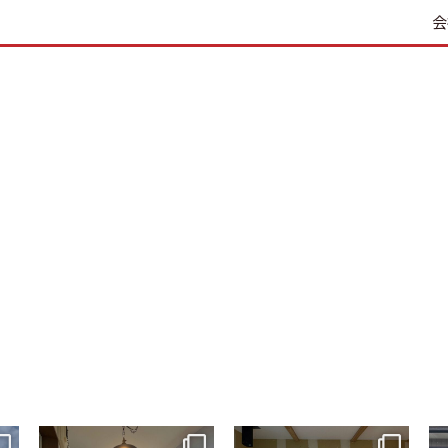
会
tomohouseinc
tomohouseinc