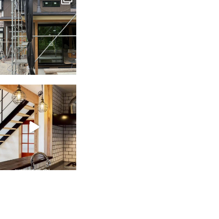
6月 3
tomohouseinc
2月 28