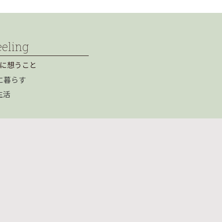
eeling
に想うこと
に暮らす
生活