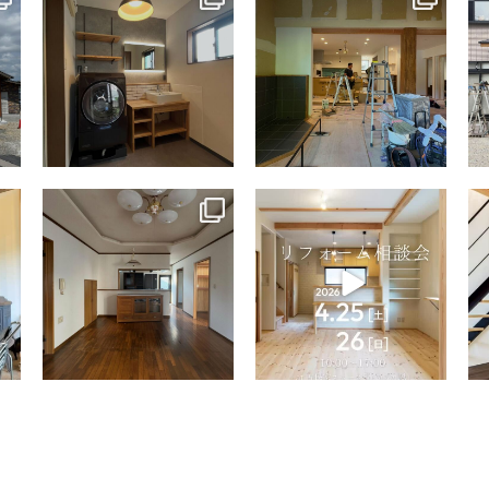
7月 13
7月 9
tomohouseinc
tomohouseinc
4月 9
4月 2