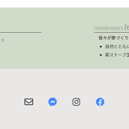
f
tomohouse’s
我々が家づくり
セス
自然ととも
薪ストーブ