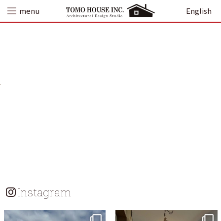
Skip
menu
English
to
content
Instagram
tomohouseinc
tomohouseinc