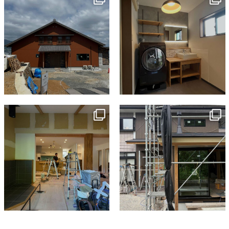
7月 18
7月 13
tomohouseinc
tomohouseinc
7月 9
6月 3