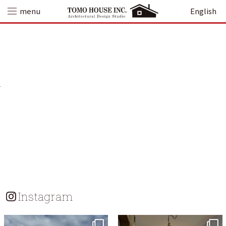
Skip
menu
English
to
content
Instagram
tomohouseinc
tomohouseinc