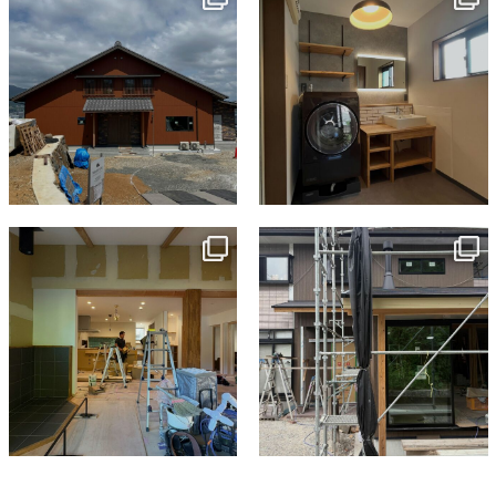
7月 18
7月 13
tomohouseinc
tomohouseinc
7月 9
6月 3