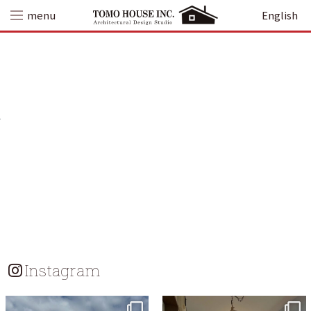
Skip
menu
English
to
content
Instagram
tomohouseinc
tomohouseinc