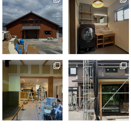
7月 18
7月 13
tomohouseinc
tomohouseinc
7月 9
6月 3