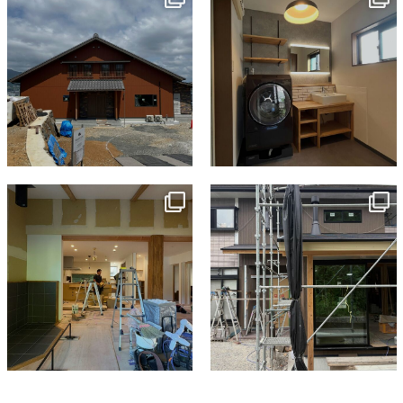
7月 18
7月 13
tomohouseinc
tomohouseinc
7月 9
6月 3