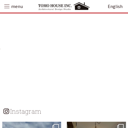
Skip
menu
English
to
content
Instagram
tomohouseinc
tomohouseinc