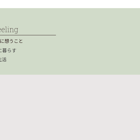
eeling
に想うこと
に暮らす
生活