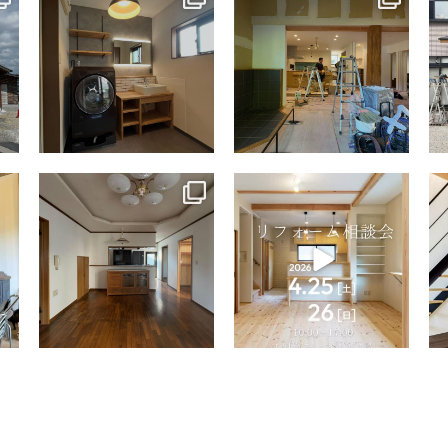
7月 13
7月 9
tomohouseinc
tomohouseinc
4月 9
4月 2