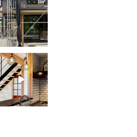
6月 3
tomohouseinc
2月 28