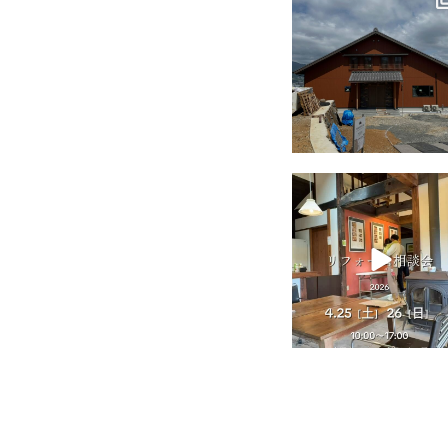
7月 18
tomohouseinc
4月 25