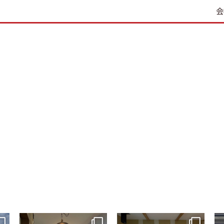
会
tomohouseinc
tomohouseinc