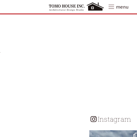
Skip
menu
to
content
Instagram
tomohouseinc