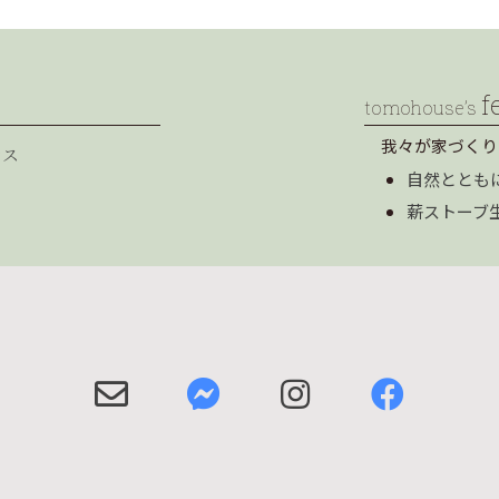
f
tomohouse’s
我々が家づくり
セス
自然ととも
薪ストーブ