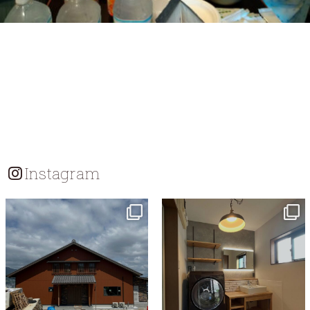
Instagram
tomohouseinc
tomohouseinc
7月 18
7月 13