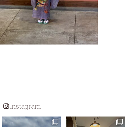
Instagram
tomohouseinc
tomohouseinc
7月 18
7月 13