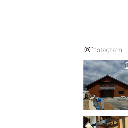
Instagram
tomohouseinc
7月 18
tomohouseinc
4月 25