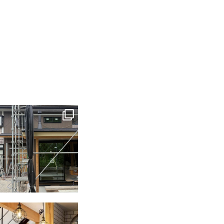
tomohouseinc
6月 3
tomohouseinc
2月 28