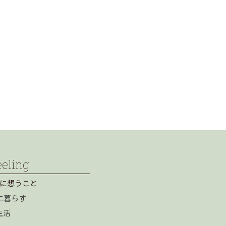
eeling
に想うこと
に暮らす
生活