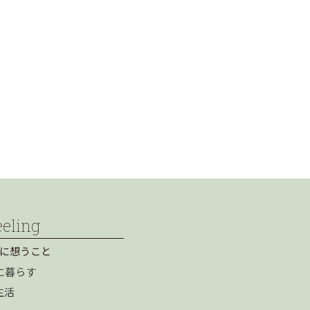
eeling
に想うこと
に暮らす
生活