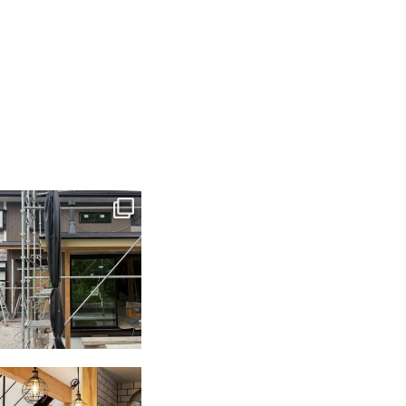
tomohouseinc
6月 3
tomohouseinc
2月 28