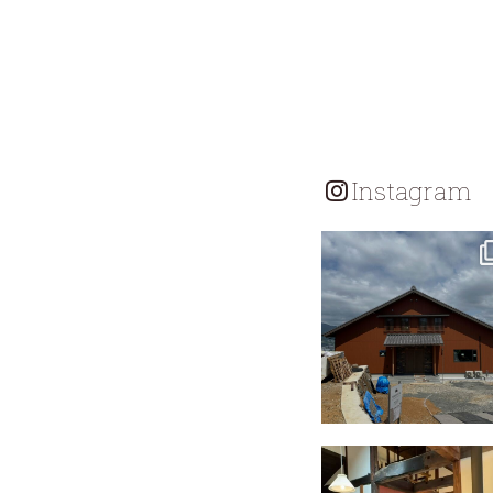
Instagram
tomohouseinc
7月 18
tomohouseinc
4月 25